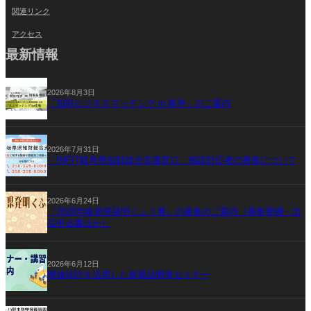
関連リンク
アクセス
最新情報
2026年8月3日
「知財ビジネスマッチング in 岐阜」のご案内
2026年7月31日
「INPIT岐阜県知財総合支援窓口」相談対応者の募集について
2026年6月24日
『2026年岐阜県発明くふう展』の募集のご案内（募集要綱・出
品申込書ほか）
2026年6月12日
開放特許を活用した新製品開発セミナー