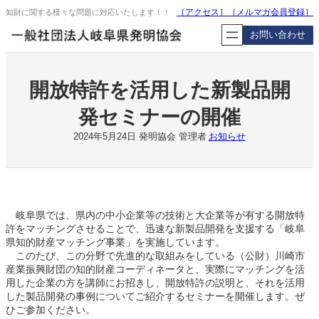
内
［アクセス］
［
メルマガ会員登録
］
知財に関する様々な問題に対応いたします！！
容
お問い合わせ
を
ス
キ
ッ
開放特許を活用した新製品開
プ
発セミナーの開催
2024年5月24日
発明協会 管理者
お知らせ
岐阜県では、県内の中小企業等の技術と大企業等が有する開放特
許をマッチングさせることで、迅速な新製品開発を支援する「岐阜
県知的財産マッチング事業」を実施しています。
このたび、この分野で先進的な取組みをしている（公財）川崎市
産業振興財団の知的財産コーディネータと、実際にマッチングを活
用した企業の方を講師にお招きし、開放特許の説明と、それを活用
した製品開発の事例についてご紹介するセミナーを開催します。ぜ
ひご参加ください。