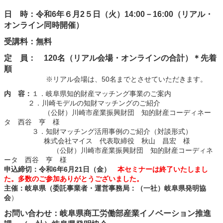
日 時：令和6年６月2５日（火）14:00－16:00（リアル・
オンライン同時開催）
受講料：無料
定 員： 120名（リアル会場・オンラインの合計）＊先着
順
※リアル会場は、50名までとさせていただきます。
内 容：
１．岐阜県知的財産マッチング事業のご案内
２．川崎モデルの知財マッチングのご紹介
（公財）川崎市産業振興財団 知的財産コーディネー
タ 西谷 亨 様
３．知財マッチング活用事例のご紹介（対談形式）
株式会社マイス 代表取締役 秋山 昌宏 様
（公財）川崎市産業振興財団 知的財産コーディネ
ータ 西谷 亨 様
申込締切：令和6年6月21日（金）
本セミナーは終了いたしまし
た。多数のご参加ありがとうございました
。
主催：岐阜県（委託事業者・運営事務局：（一社）岐阜県発明協
会
）
お問い合わせ：岐阜県商工労働部産業イノベーション推進