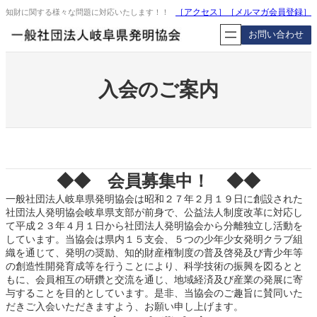
内
［アクセス］
［
メルマガ会員登録
］
知財に関する様々な問題に対応いたします！！
容
お問い合わせ
を
ス
キ
ッ
入会のご案内
プ
◆◆ 会員募集中！ ◆◆
一般社団法人岐阜県発明協会は昭和２７年２月１９日に創設された
社団法人発明協会岐阜県支部が前身で、公益法人制度改革に対応し
て平成２３年４月１日から社団法人発明協会から分離独立し活動を
しています。当協会は県内１５支会、５つの少年少女発明クラブ組
織を通じて、発明の奨励、知的財産権制度の普及啓発及び青少年等
の創造性開発育成等を行うことにより、科学技術の振興を図るとと
もに、会員相互の研鑽と交流を通じ、地域経済及び産業の発展に寄
与することを目的としています。是非、当協会のご趣旨に賛同いた
だきご入会いただきますよう、お願い申し上げます。