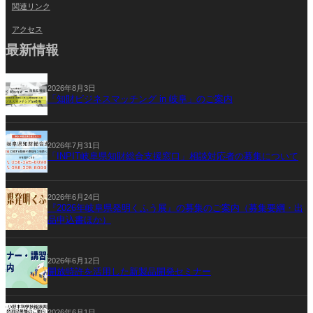
関連リンク
アクセス
最新情報
2026年8月3日
「知財ビジネスマッチング in 岐阜」のご案内
2026年7月31日
「INPIT岐阜県知財総合支援窓口」相談対応者の募集について
2026年6月24日
『2026年岐阜県発明くふう展』の募集のご案内（募集要綱・出
品申込書ほか）
2026年6月12日
開放特許を活用した新製品開発セミナー
2026年6月1日