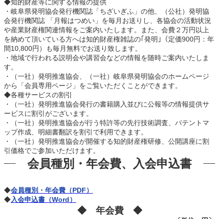
◆知的財産等に関する情報の提供
・岐阜県発明協会発行機関誌「ちざいぎふ」の他、（公社）発明協
会発行機関誌 「月報はつめい」を毎月お送りし、各協会の活動状況
や産業財産権関連情報をご案内いたします。また、会費２万円以上
を納めて頂いている方へは知的財産権雑誌の｢発明｣（定価900円：年
間10,800円）も毎月無料でお送り致します。
・地域で行われる説明会や講習会などの情報を随時ご案内いたしま
す。
・（一社）発明推進協会、（一社）岐阜県発明協会のホームページ
から「会員専用ページ」をご覧いただくことができます。
◆各種サービスの割引
・（一社）発明推進協会発行の書籍購入並びに公報等の情報提供サ
ービスに割引がございます。
・（一社）発明推進協会が行う特許等の先行技術調査、パテントマ
ップ作成、明細書翻訳を割引で利用できます。
・（一社）発明推進協会が開催する知的財産権研修、公開講座に割
引価格でご参加いただけます。
会員種別・年会費、入会申込書
◆
会員種別・年会費（PDF）
◆
入会申込書（Word）
◆ 年会費 ◆