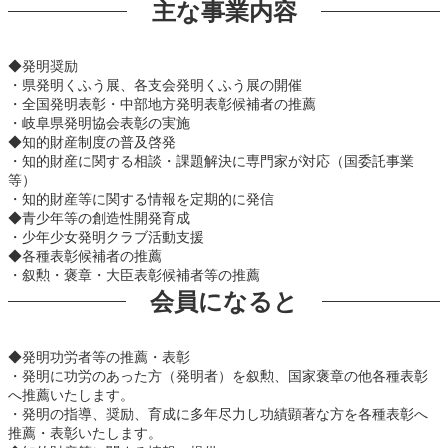
主な事業内容
◆発明奨励
・県発明くふう展、各支会発明くふう展の開催
・全国発明表彰・中部地方発明表彰候補者の推薦
・岐阜県発明協会表彰の実施
◆知的財産制度の普及啓発
・知的財産に関する相談・課題解決に専門家が対応（国委託事業
等）
・知的財産等に関する情報を定期的に発信
◆青少年等の創造性開発育成
・少年少女発明クラブ活動支援
◆各種表彰候補者の推薦
・叙勲・褒章・大臣表彰候補者等の推薦
会員になると
◆発明功労者等の推薦・表彰
・発明に功労のあった方（発明者）を叙勲、国家褒章の他各種表彰
へ推薦いたします。
・発明の指導、奨励、育成に多年尽力し功績顕著な方を各種表彰へ
推薦・表彰いたします。