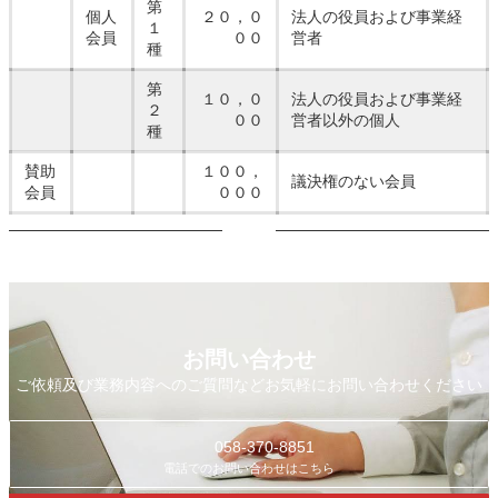
第
個人
２０，０
法人の役員および事業経
１
会員
００
営者
種
第
１０，０
法人の役員および事業経
２
００
営者以外の個人
種
賛助
１００，
議決権のない会員
会員
０００
お問い合わせ
ご依頼及び業務内容へのご質問などお気軽にお問い合わせください
058-370-8851
電話でのお問い合わせはこちら