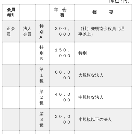
〔単位：円〕
会員
年 会
摘 要
種別
費
特
正会
法人
３００，
（社）発明協会役員（理
別
員
会員
０００
事以上）
A
特
１５０，
別
特別
０００
Ｂ
第
６０，０
１
大規模な法人
００
種
第
４０，０
２
中規模な法人
００
種
第
２０，０
３
小規模以下の法人
００
種