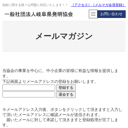
内
［アクセス］
［
メルマガ会員登録
］
知財に関する様々な問題に対応いたします！！
容
お問い合わせ
を
ス
キ
ッ
メールマガジン
プ
当協会の事業を中心に、中小企業の皆様に有益な情報を提供しま
す。
下記画面よりメールアドレスの登録をお願いします。
※メールアドレス入力後、ボタンをクリックして頂きますと入力し
て頂いたメールアドレスに確認メールが送信されます。
届いたメールに対して承諾して頂きますと
登録
処理が完了しま
す。