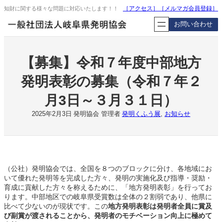
内
［アクセス］
［
メルマガ会員登録
］
知財に関する様々な問題に対応いたします！！
容
お問い合わせ
を
ス
キ
ッ
【募集】令和７年度中部地方
プ
発明表彰の募集（令和７年２
月3日～３月３１日）
2025年2月3日
発明協会 管理者
発明くふう展
, 
お知らせ
（公社）発明協会では、全国を８つのブロックに分け、各地域にお
いて優れた発明等を完成した方々、発明の実施化及び指導・奨励・
育成に貢献した方々を称えるために、「地方発明表彰」を行ってお
ります。中部地区での岐阜県受賞数は全体の２割弱であり、他県に
比べて少ないのが現状です。この
地方発明表彰は発明者全員に賞及
び副賞が渡されることから、発明者のモチベーション向上に極めて