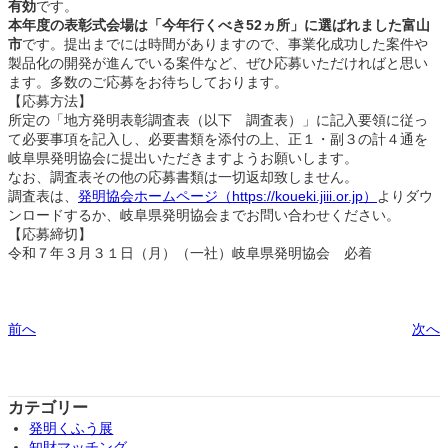
有効
です。
本年度の表彰式会場は「今年行くべき52ヵ所」に選ばれました富山
市
です。提出までには時間がありますので、事業化成功した案件や
製品化の開発が進んでいる案件など、ぜひ応募いただければと思い
ます。多数のご応募をお待ちしております。
【応募方法】
所定の「地方発明表彰調査表（以下 調査表）」に記入要領に従っ
て必要事項を記入し、必要書類を添付の上、正１・副３の計４通を
岐阜県発明協会に提出いただきますようお願いします。
なお、調査表その他の応募書類は一切返却致しません。
調査表は、
発明協会ホームページ（https://koueki.jiii.or.jp）
よりダウ
ンロードするか、岐阜県発明協会までお問い合わせください。
【応募締切】
令和７年３月３１日（月）（一社）岐阜県発明協会 必着
前へ
次へ
カテゴリー
発明くふう展
知財マッチング