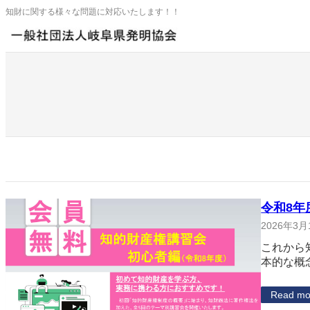
内
知財に関する様々な問題に対応いたします！！
容
を
ス
キ
ッ
プ
令和8年
2026年3月
これから
本的な概
Read mo