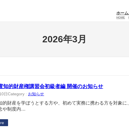
ホーム
HOME
2026年3月
度知的財産権講習会初級者編 開催のお知らせ
10日
Category :
お知らせ
知的財産を学ぼうとする方や、初めて実務に携わる方を対象に
念や制度内…
re