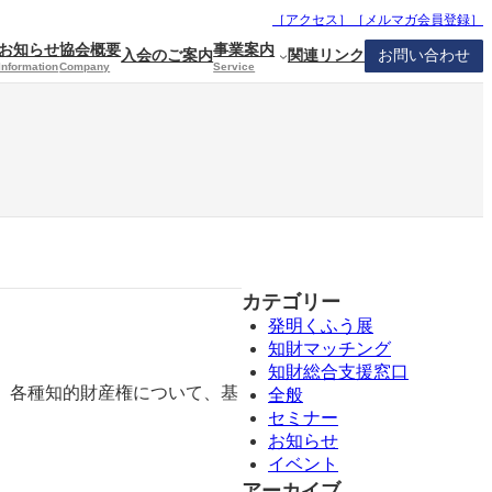
［アクセス］
［
メルマガ会員登録
］
お知らせ
協会概要
事業案内
入会のご案内
関連リンク
お問い合わせ
Information
Company
Service
カテゴリー
発明くふう展
知財マッチング
知財総合支援窓口
、各種知的財産権について、基
全般
セミナー
お知らせ
イベント
アーカイブ