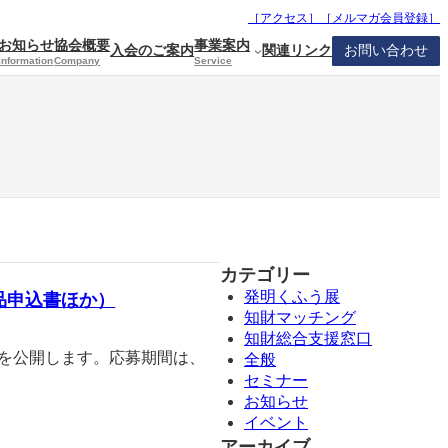
［アクセス］
［
メルマガ会員登録
］
お知らせ
協会概要
事業案内
入会のご案内
関連リンク
お問い合わせ
Information
Company
Service
カテゴリー
発明くふう展
品申込書ほか）
知財マッチング
知財総合支援窓口
書を公開します。応募期間は、
全般
セミナー
お知らせ
イベント
アーカイブ