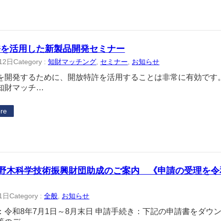
許を活用した新製品開発セミナー
12日
Category :
知財マッチング
, 
セミナー
, 
お知らせ
開発するために、開放特許を活用することは非常に有効です
知財マッチ…
re
小野木科学技術振興財団助成のご案内 《申請の受理を
1日
Category :
全般
, 
お知らせ
：令和8年7月1日～8月末日 申請手続き：下記の申請書をダウ