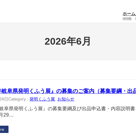
ホーム
HOME
2026年6月
6年岐阜県発明くふう展』の募集のご案内（募集要綱・出
24日
Category :
発明くふう展
, 
お知らせ
6年岐阜県発明くふう展』の募集要綱及び出品申込書・内容説明
月29…
re