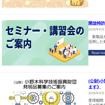
開放特
2026年6月
新製品を
活用した
Read mo
(公財)
ます》
2026年6月
受理期間