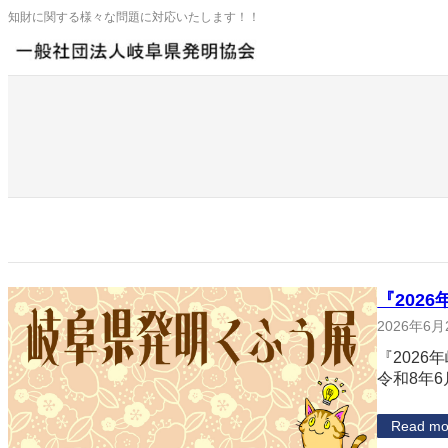
内
知財に関する様々な問題に対応いたします！！
容
を
ス
キ
ッ
プ
『202
2026年6月
『202
令和8年6
Read mo