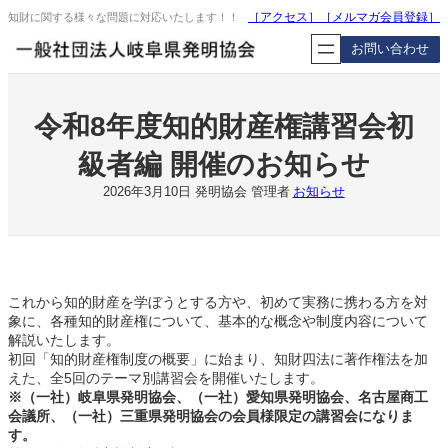
内
［アクセス］
［
メルマガ会員登録
］
知財に関する様々な問題に対応いたします！！
容
お問い合わせ
を
ス
キ
ッ
令和8年度知的財産権講習会初
プ
級者編 開催のお知らせ
2026年3月10日
発明協会 管理者
お知らせ
これから知的財産を学ぼうとする方や、初めて実務に携わる方を対
象に、各種知的財産権について、基本的な概念や制度内容について
解説いたします。
初回「知的財産権制度の概要」に始まり、知財四法に著作権法を加
えた、全5回のテーマ別講習会を開催いたします。
※（一社）岐阜県発明協会、（一社）愛知県発明協会、名古屋商工
会議所、（一社）三重県発明協会の会員様限定の講習会になりま
す。