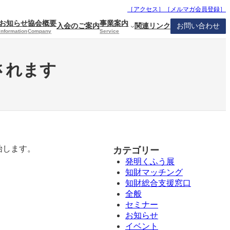
［アクセス］
［
メルマガ会員登録
］
お知らせ
協会概要
事業案内
入会のご案内
関連リンク
お問い合わせ
Information
Company
Service
されます
始します。
カテゴリー
発明くふう展
知財マッチング
知財総合支援窓口
全般
セミナー
お知らせ
イベント