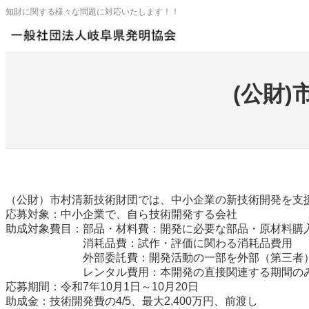
内
知財に関する様々な問題に対応いたします！！
容
を
ス
キ
ッ
(公財
プ
（公財）市村清新技術財団では、中小企業の新技術開発を支援
応募対象：中小企業で、自ら技術開発する会社
助成対象費目：部品・材料費：開発に必要な部品・原材料購
消耗品費：試作・評価に関わる消耗品費用
外部委託費：開発活動の一部を外部（第三者）に
レンタル費用：本開発の直接関連する期間のみ
応募期間：令和7年10月1日～10月20日
助成金：技術開発費の4/5、最大2,400万円、前渡し